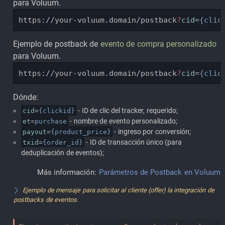
para Voluum.
https://your-voluum.domain/postback
?
cid
=
{clic
Ejemplo de postback de
evento de compra personalizado
para Voluum.
https://your-voluum.domain/postback
?
cid
=
{clic
Dónde:
cid
=
{clickid}
- ID de clic del tracker, requerido;
et
=
purchase
- nombre de evento personalizado;
payout
=
{product_price}
- ingreso por conversión;
txid
=
{order_id}
- ID de transacción único (para
deduplicación de eventos);
Más información:
Parámetros de Postback en Voluum
Ejemplo de mensaje para solicitar al cliente (offer) la integración de
postbacks de eventos.