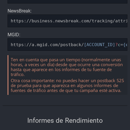
NewsBreak:
https://business.newsbreak.com/tracking/attri
MGID:
https://a.mgid.com/postback/
[ACCOUNT_ID]
?
c
=
{e
Ten en cuenta que pasa un tiempo (normalmente unas
horas, a veces un día) desde que ocurre una conversión
hasta que aparece en los informes de tu fuente de
tráfico.
Otra cosa importante: no puedes hacer un postback S2S
de prueba para que aparezca en algunos informes de
fuentes de tráfico antes de que tu campaña esté activa.
Informes de Rendimiento