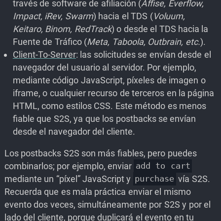
través de software de afiliación (
Affise, Everflow,
Impact, iRev, Swarm
) hacia el TDS (
Voluum,
Keitaro, Binom, RedTrack
) o desde el TDS hacia la
Fuente de Tráfico (
Meta, Taboola, Outbrain, etc.
).
Client-To-Server
: las solicitudes se envían desde el
navegador del usuario al servidor. Por ejemplo,
mediante código JavaScript, píxeles de imagen o
iframe, o cualquier recurso de terceros en la página
HTML, como estilos CSS. Este método es menos
fiable que S2S, ya que los postbacks se envían
desde el navegador del cliente.
Los postbacks S2S son más fiables, pero puedes
combinarlos; por ejemplo, enviar
add to cart
mediante un “píxel” JavaScript y
vía S2S.
purchase
Recuerda que es mala práctica enviar el mismo
evento dos veces, simultáneamente por S2S y por el
lado del cliente, porque duplicará el evento en tu