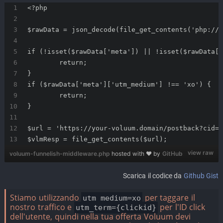
<?php
$rawData = json_decode(file_get_contents('php://i
if (!isset($rawData['meta']) || !isset($rawData['
	return;
}
if ($rawData['meta']['utm_medium'] !== 'xo') {
	return;
}
$url = 'https://your-voluum.domain/postback?cid='
$vlmResp = file_get_contents($url);
view raw
voluum-funnelish-middleware.php
hosted with ❤ by
GitHub
Scarica il codice da
Github Gist
Stiamo utilizzando
per taggare il
utm_medium=xo
nostro traffico e
per l'ID click
utm_term={clickid}
dell'utente, quindi nella tua offerta Voluum devi