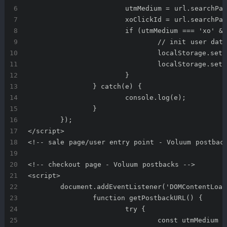
			utmMedium = url.searchP
			xoClickId = url.searchP
			if (utmMedium === 'xo' 
				// init user dat
				localStorage.s
				localStorage.s
			}
		} catch(e) {
			console.log(e);
		}
	});
</script>
<!-- sale page/user entry point - Voluum postbac
<!-- checkout page - Voluum postbacks -->
<script>
	document.addEventListener('DOMContentLoa
		function getPostbackURL() {
			try {
				const utmMediu