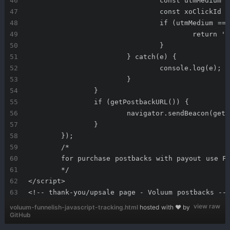
				const utmMediu
				const xoClickI
				if (utmMedium 
					retu
				}
			} catch(e) {
				console.log(e);
			}
		}
		if (getPostbackURL()) {
			navigator.sendBeacon(ge
		}
	});
	/*
	for purchase postbacks with payout use F
	*/
</script>
<!-- thank-you/upsale page - Voluum postbacks --
view raw
voluum-funnelish-javascript-tracking.html
hosted with ❤ by
GitHub