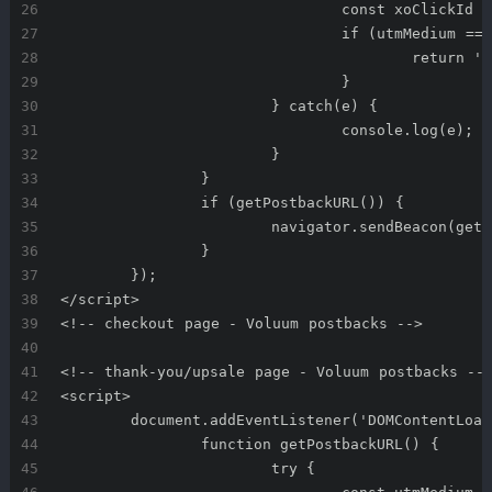
				const xoClickI
				if (utmMedium 
					retu
				}
			} catch(e) {
				console.log(e);
			}
		}
		if (getPostbackURL()) {
			navigator.sendBeacon(ge
		}
	});
</script>
<!-- checkout page - Voluum postbacks -->
<!-- thank-you/upsale page - Voluum postbacks --
<script>
	document.addEventListener('DOMContentLoa
		function getPostbackURL() {
			try {