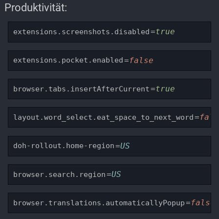
Produktivität:
=
true
extensions.screenshots.disabled
=
false
extensions.pocket.enabled
=
true
browser.tabs.insertAfterCurrent
=
fal
layout.word_select.eat_space_to_next_word
=
US
doh-rollout.home-region
=
US
browser.search.region
=
false
browser.translations.automaticallyPopup