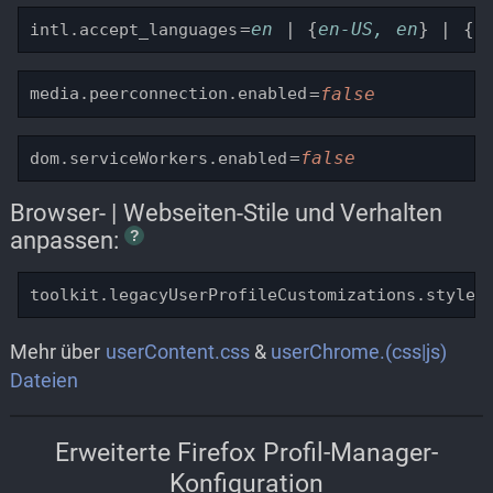
=
en
 | {
en-US, en
} | {
e
intl.accept_languages
=
false
media.peerconnection.enabled
=
false
dom.serviceWorkers.enabled
Browser- | Webseiten-Stile und Verhalten
anpassen:
toolkit.legacyUserProfileCustomizations.styles
Mehr über
userContent.css
&
userChrome.(css|js)
Dateien
Erweiterte Firefox Profil-Manager-
Konfiguration