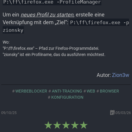
P:\ff\firefox.exe -ProfileManager
Um ein
neues Profil zu starten
, erstelle eine
Verknüpfung mit dem „Ziel“:
P:\ff\firefox.exe -p
zionsky
Wo:
"P:\ff\firefox.exe" – Pfad zur Firefox-Programmdatei.
"zionsky" ist ein Profilname, das du ausführen möchtest.
Autor:
Zion3w
WERBEBLOCKER
ANTI-TRACKING
WEB
BROWSER
KONFIGURATION
09/10/25
05/03/26