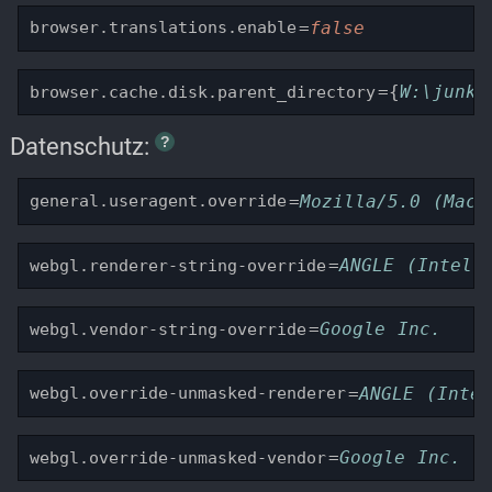
=
false
browser.translations.enable
={
W:\junk\
browser.cache.disk.parent_directory
Datenschutz:
=
Mozilla/5.0 (Maci
general.useragent.override
=
ANGLE (Intel(
webgl.renderer-string-override
=
Google Inc.
webgl.vendor-string-override
=
ANGLE (Inte
webgl.override-unmasked-renderer
=
Google Inc.
webgl.override-unmasked-vendor